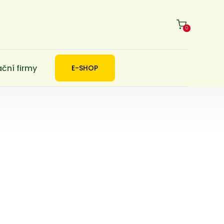
0
ační firmy
E-SHOP