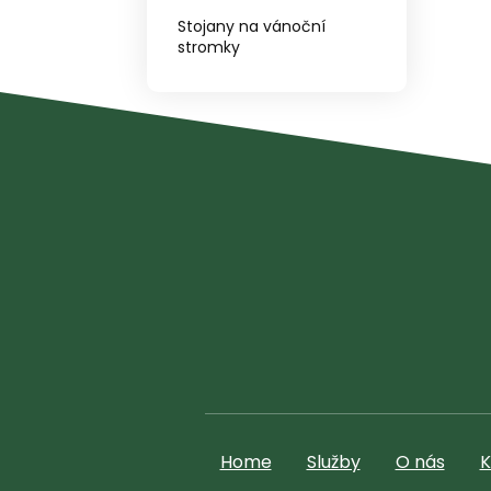
Stojany na vánoční
stromky
Home
Služby
O nás
K