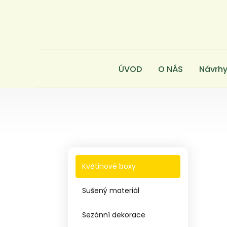
ÚVOD
O NÁS
Návrhy
Květinové boxy
Sušený materiál
Sezónní dekorace