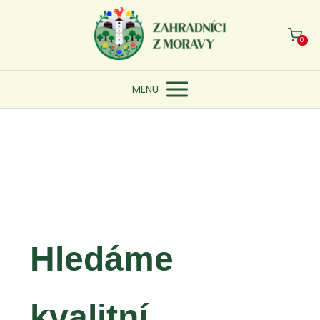
0
MENU
Hledáme
kvalitní