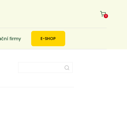
0
ační firmy
E-SHOP